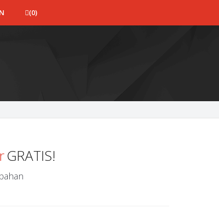
IN
(0)
r
GRATIS!
mbahan