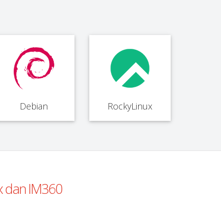
Debian
RockyLinux
ux dan IM360