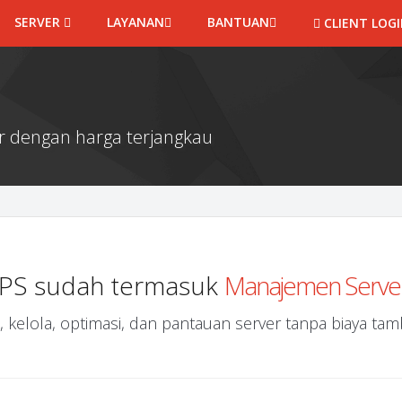
SERVER
LAYANAN
BANTUAN
CLIENT LOG
er dengan harga terjangkau
PS sudah termasuk
Manajemen Serve
, kelola, optimasi, dan pantauan server tanpa biaya ta