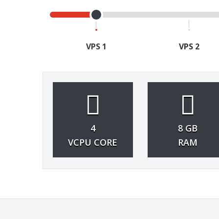
VPS 1
VPS 2
4
8 GB
VCPU CORE
RAM