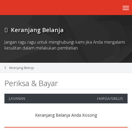
To
nav
Keranjang Belanja
Jangan ragu ragu untuk menghubungi kami jika Anda mengalami
kesulitan dalam melakukan pembelian.
Keranjang Belanja
Periksa & Bayar
LAYANAN
HARGA/SIKLUS
Keranjang Belanja Anda Kosong